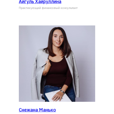
Айгуль Хайруллина
Практикующий финансовый консультант
Снежана Манько