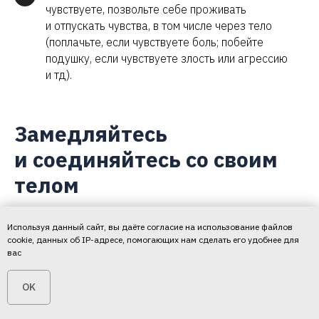
чувствуете, позвольте себе проживать
и отпускать чувства, в том числе через тело
(поплачьте, если чувствуете боль; побейте
подушку, если чувствуете злость или агрессию
и тд).
Замедляйтесь
и соединяйтесь со своим
телом
Используя данный сайт, вы даёте согласие на использование файлов
Каким бы острым и затяжным ни был
cookie, данных об IP-адресе, помогающих нам сделать его удобнее для
вас
кризис, вам нужна устойчивость и
физические ресурсы.
OK