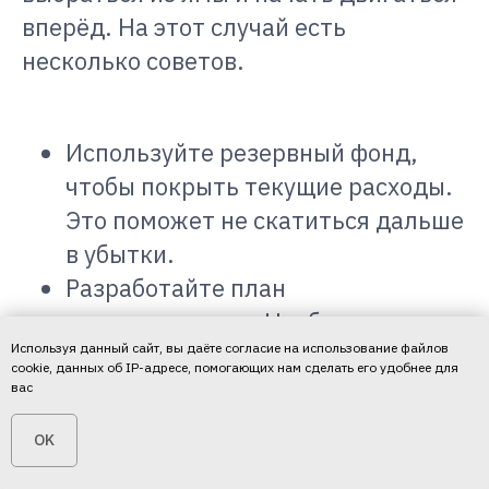
вперёд. На этот случай есть
несколько советов.
Используйте резервный фонд,
чтобы покрыть текущие расходы.
Это поможет не скатиться дальше
в убытки.
Разработайте план
восстановления. Необходимо
Используя данный сайт, вы даёте согласие на использование файлов
определить, как компания будет
cookie, данных об IP-адресе, помогающих нам сделать его удобнее для
погашать накопившиеся долги и
вас
генерировать прибыль в будущем.
OK
Рассмотрите возможность