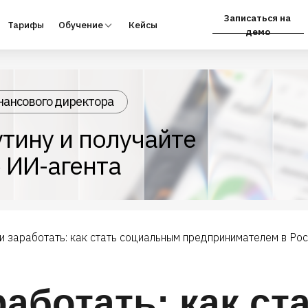
Записаться на
фы
Обучение
Кейсы
Партнёрам
демо
нансового директора
тину и получайте
 ИИ-агента
и заработать: как стать социальным предпринимателем в Ро
аботать: как ст