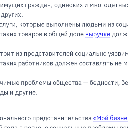
оимущих граждан, одиноких и многодетны
других.
услуги, которые выполнены людьми из соц
таких товаров в общей доле
выручке
долж
тоит из представителей социально уязвим
таких работников должен составлять не 
ачимые проблемы общества — бедности, б
ды и другие.
ионального представительства
«Мой бизне
22 года в регионе социальные проблемы р