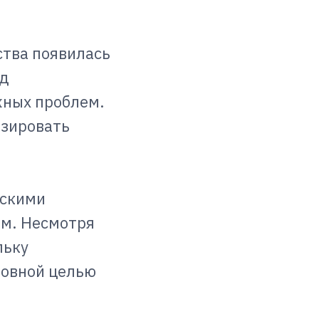
ства появилась
ид
жных проблем.
изировать
ескими
ам. Несмотря
льку
новной целью