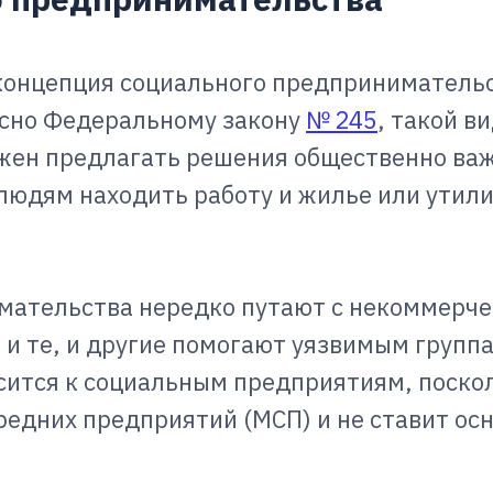
концепция социального предприниматель
ласно Федеральному закону
№ 245
, такой в
жен предлагать решения общественно ва
людям находить работу и жилье или утил
мательства нередко путают с некоммерч
 и те, и другие помогают уязвимым групп
осится к социальным предприятиям, поско
редних предприятий (МСП) и не ставит ос