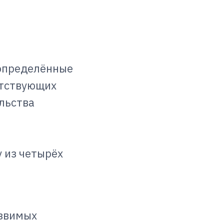
 определённые
етствующих
льства
 из четырёх
язвимых