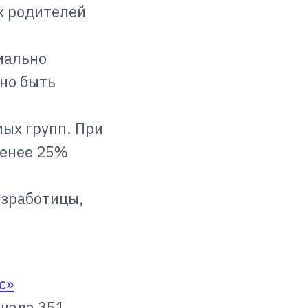
х родителей
иально
но быть
ых групп. При
менее 25%
езработицы,
с»
ешала 351