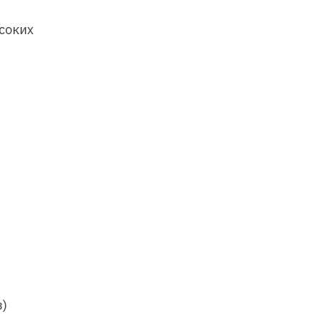
соких
з)