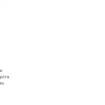
о
и
орота
ях