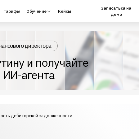
Записаться на
фы
Обучение
Кейсы
Партнёрам
демо
нансового директора
тину и получайте
 ИИ-агента
ость дебиторской задолженности