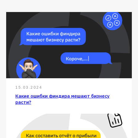
15.03.2024
Какие ошибки финдира мешают бизнесу
расти?