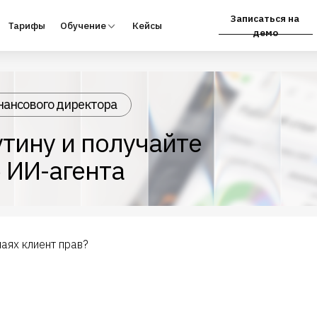
Записаться на
фы
Обучение
Кейсы
Партнёрам
демо
нансового директора
тину и получайте
 ИИ-агента
чаях клиент прав?