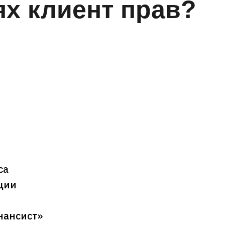
ях клиент прав?
са
ции
нансист»