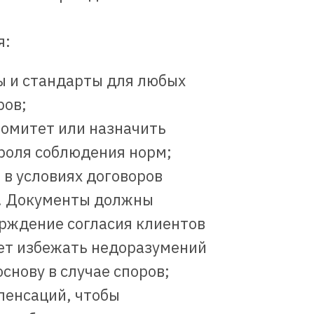
я:
ы и стандарты для любых
ров;
омитет или назначить
роля соблюдения норм;
 в условиях договоров
. Документы должны
рждение согласия клиентов
жет избежать недоразумений
снову в случае споров;
пенсаций, чтобы