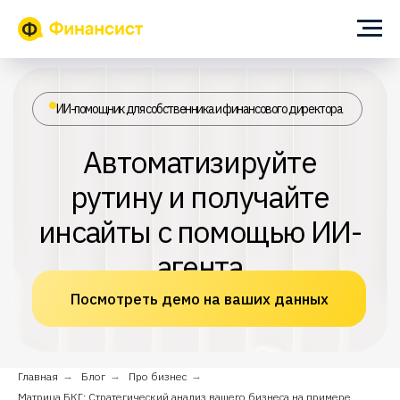
ИИ-помощник для собственника и финансового директора
Автоматизируйте
рутину и получайте
инсайты с помощью ИИ-
агента
Посмотреть демо на ваших данных
Главная
→
Блог
→
Про бизнес
→
Матрица БКГ: Стратегический анализ вашего бизнеса на примере