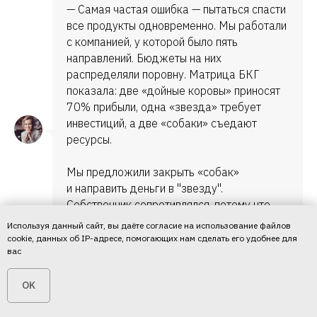
— Самая частая ошибка — пытаться спасти
все продукты одновременно. Мы работали
с компанией, у которой было пять
направлений. Бюджеты на них
распределяли поровну. Матрица БКГ
показала: две «дойные коровы» приносят
70% прибыли, одна «звезда» требует
инвестиций, а две «собаки» съедают
ресурсы.
Мы предложили закрыть «собак»
и направить деньги в "звезду".
Собственник сопротивлялся, потому что
это были его первые продукты. Но когда
Используя данный сайт, вы даёте согласие на использование файлов
посчитали упущенную выгоду, согласился.
cookie, данных об IP-адресе, помогающих нам сделать его удобнее для
вас
Через полгода «звезда» выросла на 40%,
а компания сэкономила на убыточных
OK
направлениях.