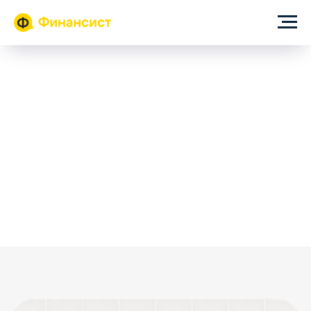
ИИ-помощник для собственника и финансового директора
Автоматизируйте
рутину и получайте
инсайты с помощью ИИ-