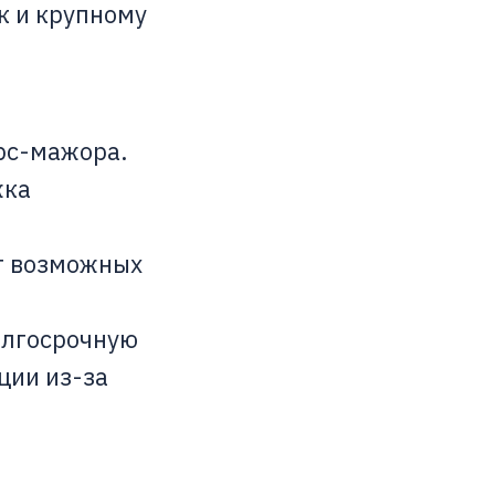
к и крупному
орс-мажора.
жка
т возможных
олгосрочную
ции из-за