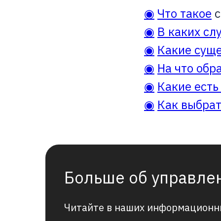
◉
Что такое
с
◉
В каких сл
◉
Какие сущ
◉
На что обр
◉
Какие ест
◉
Как выбрат
Больше об управле
Читайте в наших информационн