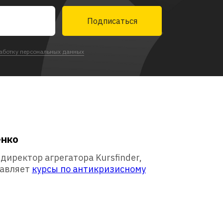
Подписаться
аботку персональных данных
енко
иректор агрегатора Kursfinder,
тавляет
курсы по антикризисному