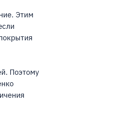
ние. Этим
если
 покрытия
й. Поэтому
енко
ничения