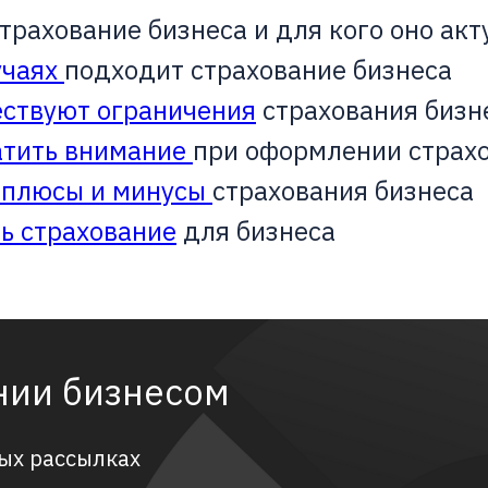
трахование бизнеса и для кого оно акт
учаях
подходит страхование бизнеса
ествуют ограничения
страхования бизн
атить внимание
при оформлении страх
ь плюсы и минусы
страхования бизнеса
ь страхование
для бизнеса
нии бизнесом
ых рассылках