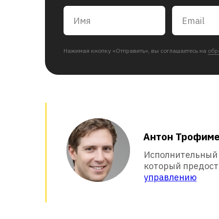
Нажимая кнопку «Отправить», вы соглашаетесь на
обр
Антон Трофим
Исполнительный д
который предос
управлению