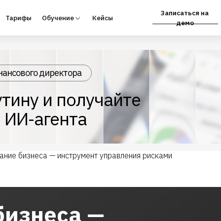
Записаться на
фы
Обучение
Кейсы
Партнёрам
демо
нансового директора
тину и получайте
 ИИ-агента
ание бизнеса — инструмент управления рисками
бизнеса —