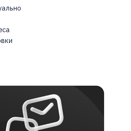
уально
еса
овки