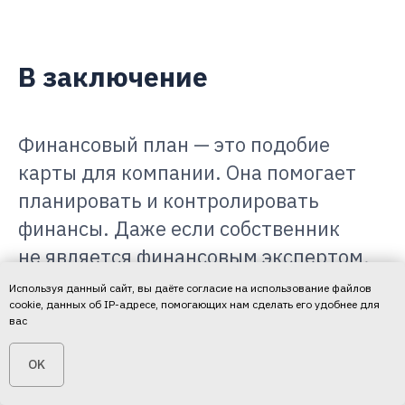
В заключение
Финансовый план — это подобие
карты для компании. Она помогает
планировать и контролировать
финансы. Даже если собственник
не является финансовым экспертом,
он может использовать этот
Используя данный сайт, вы даёте согласие на использование файлов
cookie, данных об IP-адресе, помогающих нам сделать его удобнее для
инструмент, чтобы сделать бизнес
вас
более успешным.
OK