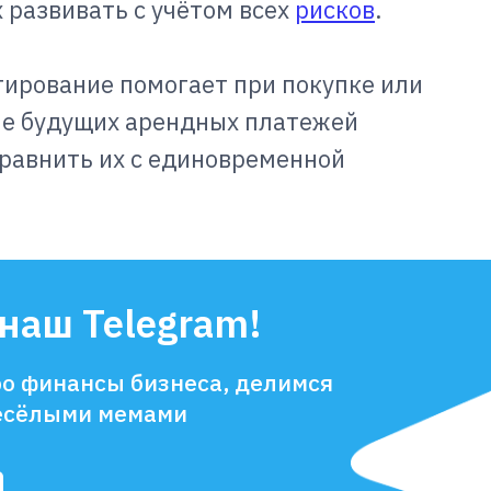
х развивать с учётом всех
рисков
.
ирование помогает при покупке или
ие будущих арендных платежей
сравнить их с единовременной
наш Telegram!
о финансы бизнеса, делимся
есёлыми мемами