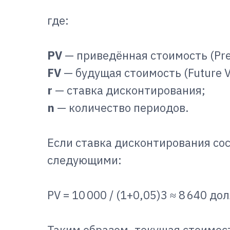
где:
PV
— приведённая стоимость (Pres
FV
— будущая стоимость (Future V
r
— ставка дисконтирования;
n
— количество периодов.
Если ставка дисконтирования сос
следующими:
PV = 10 000 / (1+0,05)3 ≈ 8 640 до
Таким образом, текущая стоимост