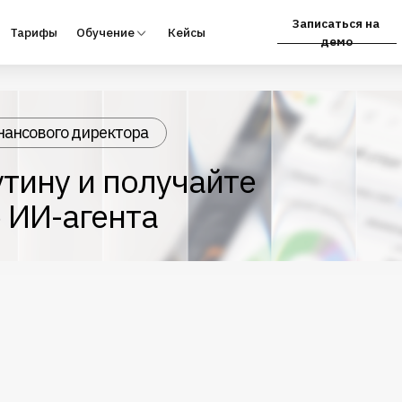
Записаться на
фы
Обучение
Кейсы
Партнёрам
демо
нансового директора
тину и получайте
 ИИ-агента