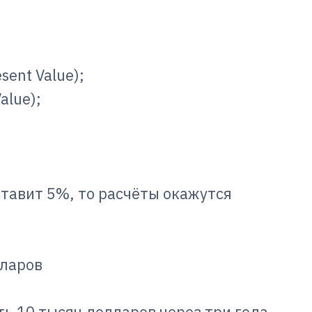
ent Value);
alue);
тавит 5%, то расчёты окажутся
лларов
ь 10 тысяч долларов через три года