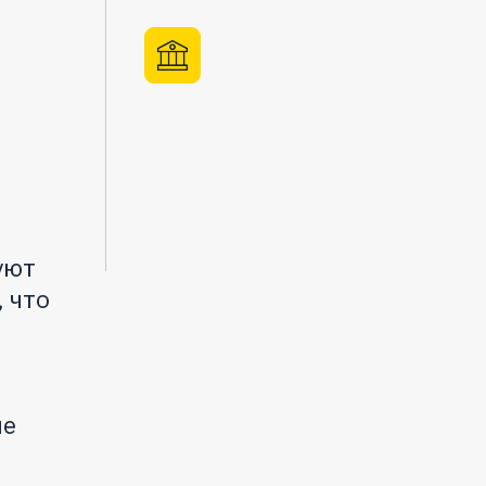
уют
 что
ые