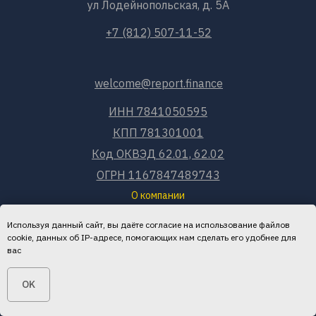
ул Лодейнопольская, д. 5А
+7 (812) 507-11-52
welcome@report.finance
ИНН 7841050595
КПП 781301001
Код ОКВЭД 62.01, 62.02
ОГРН 1167847489743
О компании
О нас
Используя данный сайт, вы даёте согласие на использование файлов
cookie, данных об IP-адресе, помогающих нам сделать его удобнее для
О продукте
вас
Наши кейсы
OK
Обучение
Вопрос-ответ