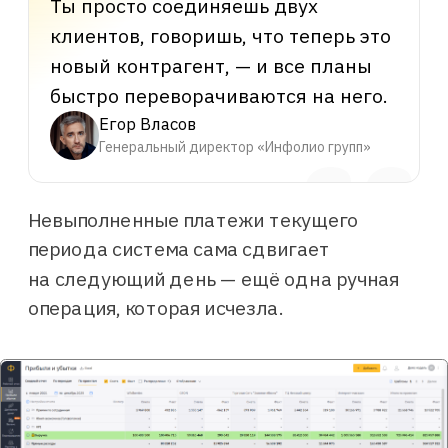
Наконец-то появился продукт
Невыполненные платежи текущего
за небольшие деньги, который
периода система сама сдвигает
позволяет всем общаться в едином
информационном поле, я могу
на следующий день — ещё одна ручная
наконец-то доверять цифрам
операция, которая исчезла.
из одного источника, а не куче
Excel-табличек от разных
пользователей, качество
и объективность которых всегда
вызывали сомнения.
Все изменения в планах быстро