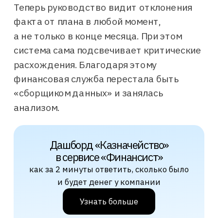
Теперь руководство видит отклонения
Единая система
факта от плана в любой момент,
ЦФО вносят планы по заданной
структуре, мастер-бюджет
а не только в конце месяца. При этом
собирается сам
система сама подсвечивает критические
План-фактный анализ
расхождения. Благодаря этому
До (1С + Google Таблицы)
финансовая служба перестала быть
Ручной
«сборщиком данных» и занялась
Факт из 1С сводили с планом
вручную, что занимало время
анализом.
и вело к ошибкам
После («Финансист» + 1С)
Автоматический
Факт из 1С подтягивается
и сводится с планом
автоматически
Оперативность данных
До (1С + Google Таблицы)
С задержкой