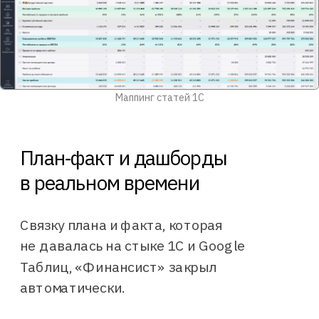
фиксируются и мгновенно
отражаются, что позволяет быстро
реагировать и принимать
соответствующие решения,
Иван Рухмаков
Собственник «Инфолио групп»
Итоги
внедрения
Что изменилось в «Инфолио групп»
План‑факт и дашборды
после внедрения «Финансиста»
в реальном времени
Хочу так же
Бюджетирование
Связку плана и факта, которая
До (1С + Google Таблицы)
Google Таблицы
не давалась на стыке 1С и Google
Таблиц, «Финансист» закрыл
Каждый ЦФО в своей вкладке,
финслужба вручную собирает
автоматически.
мастер-бюджет
После («Финансист» + 1С)