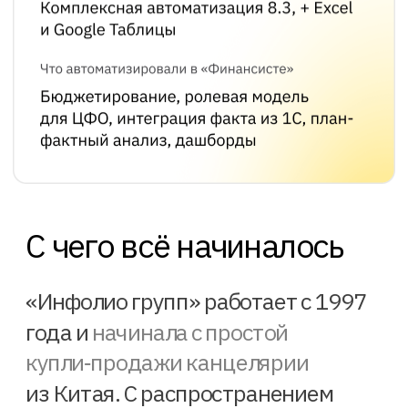
Чем сложнее бизнес‑процесс, тем
тяжелее его автоматизировать,
запихнуть в какие‑то учётные
С чего всё начиналось
системы.
Егор Власов
Генеральный директор «Инфолио групп»
«Инфолио групп» работает с 1997
года и
начинала с простой
купли‑продажи канцелярии
из Китая. С распространением