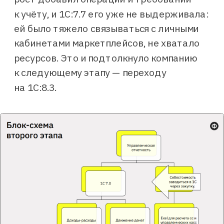
к учёту, и 1С:7.7 его уже не выдерживала:
ей было тяжело связываться с личными
кабинетами маркетплейсов, не хватало
Какую систему выбрать?
Доделать 1С или внедрить
ресурсов. Это и подтолкнуло компанию
«Финансист»? — выбор только за вами.
к следующему этапу — переходу
Но для начала сравните, что лучше
подойдёт.
на 1С:8.3.
Получить сравнение