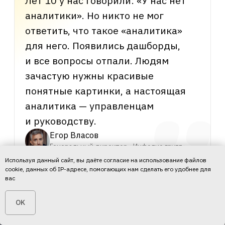
анализом
Единая версия цифр
До (1С + Google Таблицы)
Споры о данных
Продажи и финансы считали
в разных таблицах и спорили,
чьи цифры верны
После («Финансист» + 1С)
Одна версия
Все работают в одной структуре
и «говорят на одном языке»
Используя данный сайт, вы даёте согласие на использование файлов
Сколько вы теряете
без
cookie, данных об IP-адресе, помогающих нам сделать его удобнее для
вас
автоматизации учёта
?
Хотите узнать точную сумму,
которую вы сбережёте после
OK
внедрения автоматизации?
Посчитайте на бесплатном