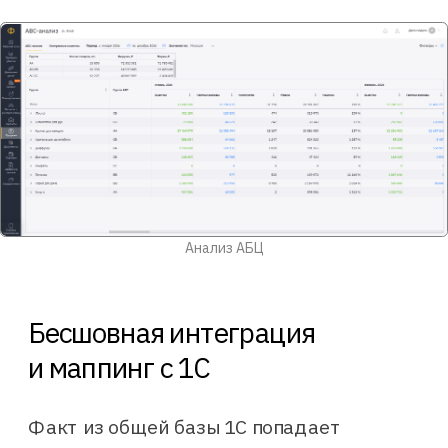
Раньше всё моё рабочее время
уходило на сбор и сведение
данных. Теперь 1С формирует мне
управленческую отчётность, а
план-фактный анализ происходит в
«Финансисте».
Егор Власов
Генеральный директор «Инфолио групп»
Бесшовная интеграция
и маппинг с 1С
Факт из общей базы 1С попадает