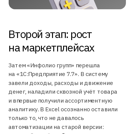
И ты как финансовый директор
снова возвращаешься к самому
первому сценарию: ищешь ошибки,
выверяешь, собираешь воедино.
Второй этап: рост
Егор Власов
Генеральный директор «Инфолио групп»
на маркетплейсах
Затем «Инфолио групп» перешла
на «1С:Предприятие 7.7». В систему
завели доходы, расходы и движение
денег, наладили сквозной учёт товара
и впервые получили ассортиментную
аналитику. В Excel осознанно оставили
только то, что не давалось
автоматизации на старой версии: