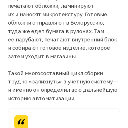
Перед финансовым директором
печатают обложки, ламинируют
стояла задача — сконнектить все
их и наносят микротекстуру. Готовые
эти таблички, которым
обложки отправляют в Белоруссию,
ты не очень‑то веришь, собрать
собственникам отчёт и сказать: вот
туда же едет бумага в рулонах. Там
столько мы заработали.
её нарубают, печатают внутренний блок
На следующий год всё
повторялось. Фактически вся
и собирают готовое изделие, которое
зарплата финдиректора уходила
затем уходит в магазины.
на сбор данных.
Егор Власов
Генеральный директор «Инфолио групп»
Такой многосоставный цикл сборки
трудно «запихнуть» в учётную систему —
Ручной учёт стоит дороже, чем
и именно он определил всю дальнейшую
кажется
историю автоматизации.
Спорим, вы даже не подозреваете,
в какую сумму вам обходится
ручной учёт? Проверьте
на калькуляторе — цифра точно вас
удивит.
Проверить