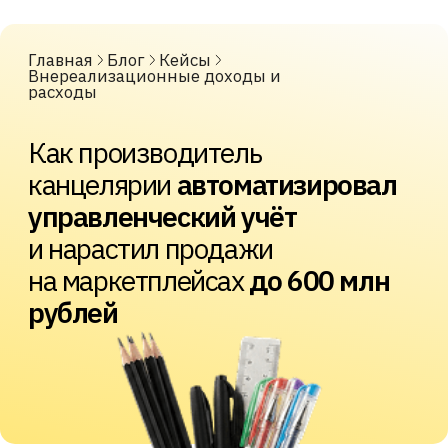
канцелярии
автоматизировал
управленческий учёт
и нарастил продажи
на маркетплейсах
до 600 млн
рублей
Содержание
С чего всё начиналось
Первый этап: учёт без аналитики
Второй этап: рост на⦁маркетплейсах
Третий этап: планы в⦁таблицах
Почему выбрали «Финансист»
Что настроили в⦁«Финансисте»