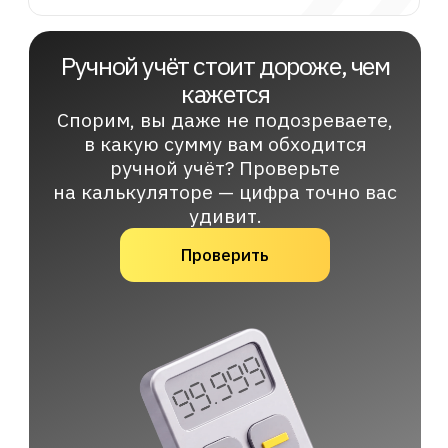
Кто‑то куда‑то не так нажал, кто‑то
вставил не так цифры — и все
конечные данные разъехались.