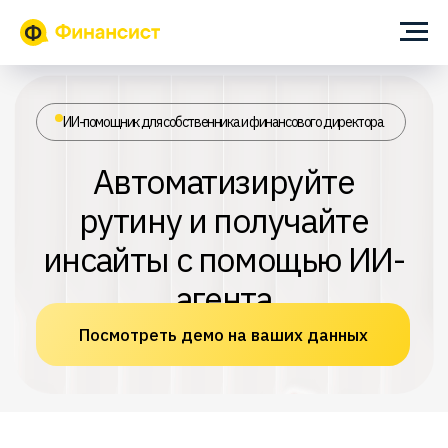
ИИ-помощник для собственника и финансового директора
Автоматизируйте
рутину и получайте
инсайты с помощью ИИ-
агента
Посмотреть демо на ваших данных
Главная
Блог
Кейсы
Внереализационные доходы и
расходы
Как производитель