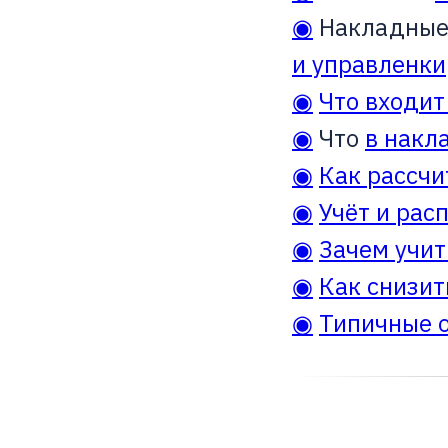
◉
Накладные 
и управленки
◉
Что входит
◉
Что
в накл
◉
Как рассч
◉
Учёт и рас
◉
Зачем учи
◉
Как снизит
◉
Типичные о