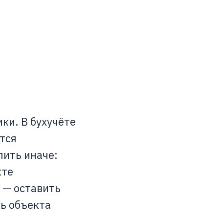
ки. В бухучёте
тся
ить иначе:
кте
 — оставить
ь объекта