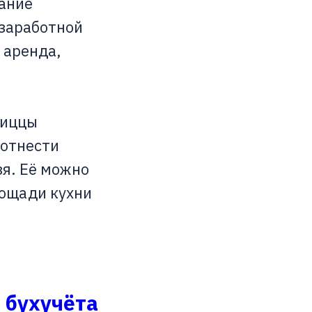
вание
 заработной
 аренда,
пиццы
 отнести
зя. Её можно
лощади кухни
 бухучёта