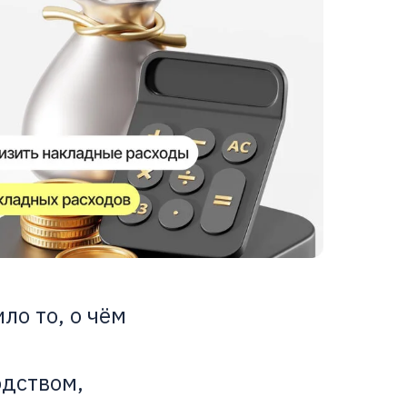
ло то, о чём
одством,