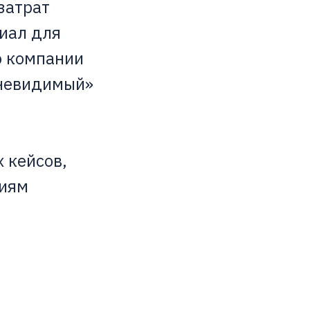
затрат
иал для
ю компании
«невидимый»
 кейсов,
ниям