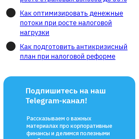
Как оптимизировать денежные
потоки при росте налоговой
нагрузки
Как подготовить антикризисный
план при налоговой реформе
Подпишитесь на наш
Telegram-канал!
Рассказываем о важных
материалах про корпоративные
финансы и делимся полезными