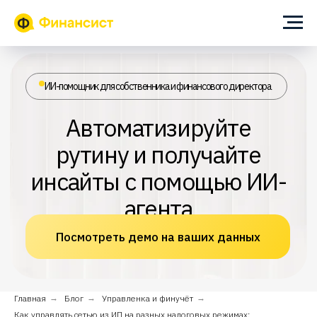
ИИ-помощник для собственника и финансового директора
Автоматизируйте
рутину и получайте
инсайты с помощью ИИ-
агента
Посмотреть демо на ваших данных
Главная
→
Блог
→
Управленка и финучёт
→
Как управлять сетью из ИП на разных налоговых режимах: